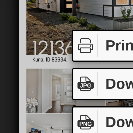
Prin
Dow
JPG
Dow
PNG