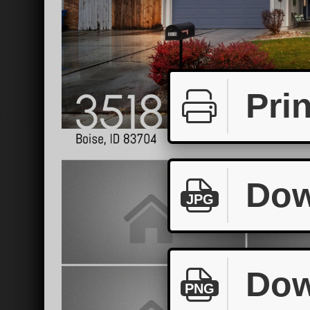
Prin
Dow
JPG
Dow
PNG