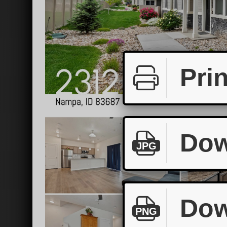
Prin
Dow
JPG
Dow
PNG