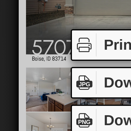
Prin
Dow
JPG
Dow
PNG