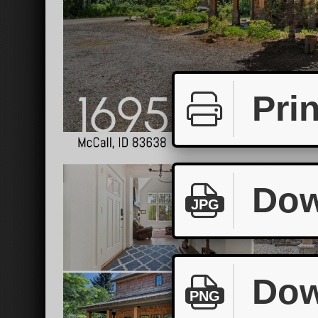
Prin
Dow
JPG
Dow
PNG