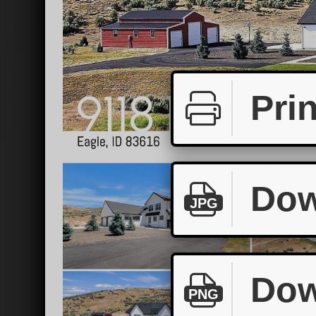
Prin
Dow
JPG
Dow
PNG