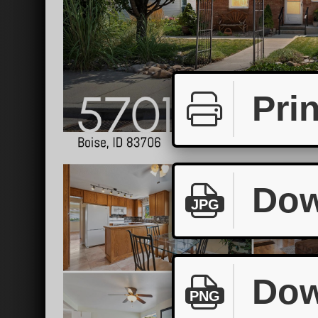
Prin
Dow
JPG
Dow
PNG