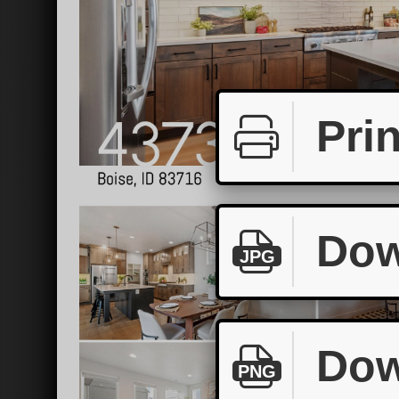
Prin
Dow
JPG
Dow
PNG