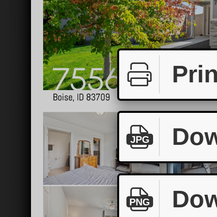
Prin
Dow
JPG
Dow
PNG