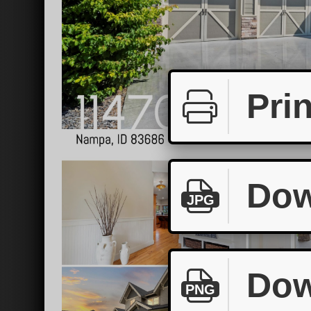
Prin
Dow
JPG
Dow
PNG