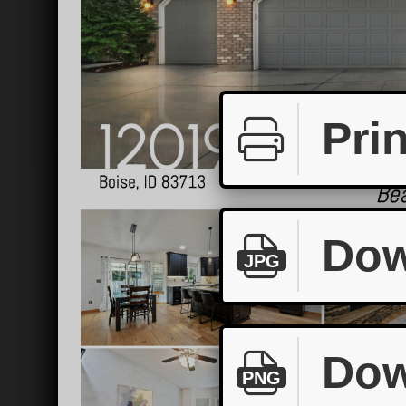
Prin
Dow
JPG
Dow
PNG