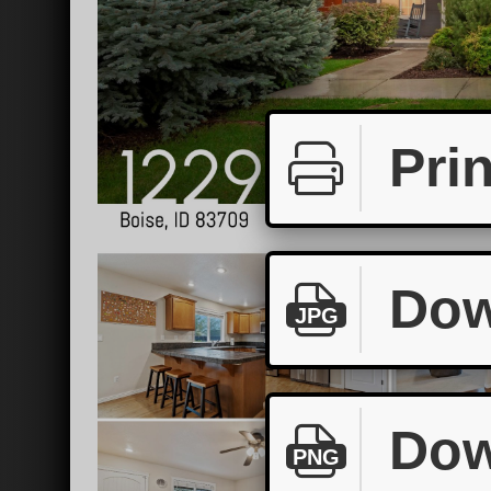
Prin
Dow
JPG
Dow
PNG