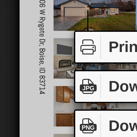
Prin
Dow
JPG
Dow
PNG