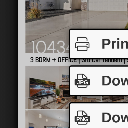
Prin
Dow
JPG
Dow
PNG