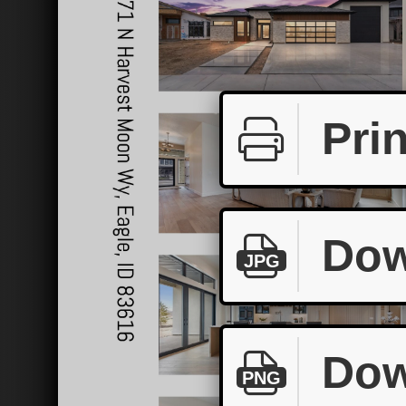
Prin
Dow
JPG
Dow
PNG