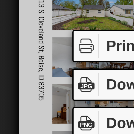
Prin
Dow
JPG
Dow
PNG