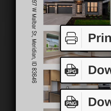
Prin
Dow
JPG
Dow
PNG