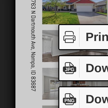
Prin
Dow
JPG
Dow
PNG