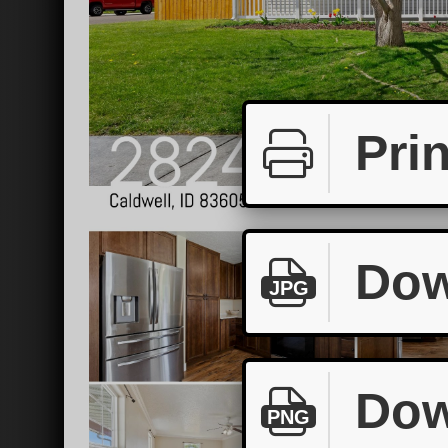
Prin
Dow
JPG
Dow
PNG