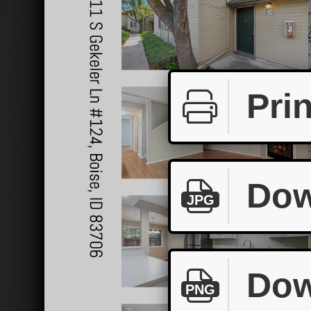
Prin
Dow
JPG
Dow
PNG