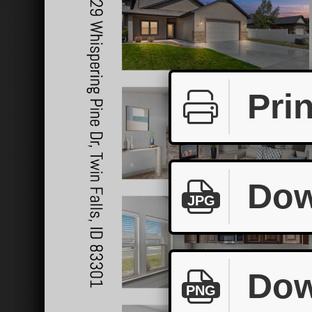
Prin
Dow
JPG
Dow
PNG