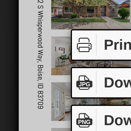
Prin
Dow
JPG
Dow
PNG