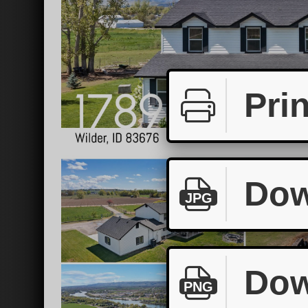
Prin
Dow
JPG
Dow
PNG