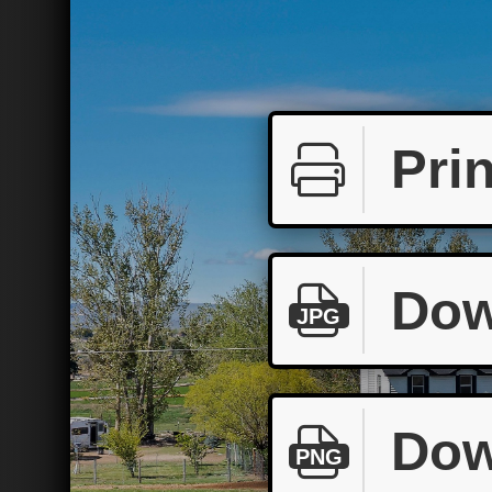
Prin
Dow
JPG
Dow
PNG