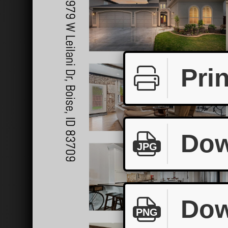
Prin
Dow
JPG
Dow
PNG