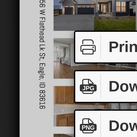
Prin
Dow
JPG
Dow
PNG