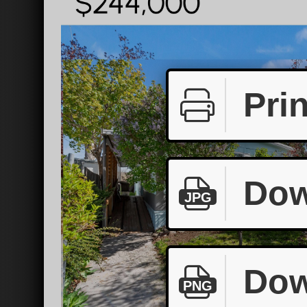
Prin
Dow
JPG
Dow
PNG