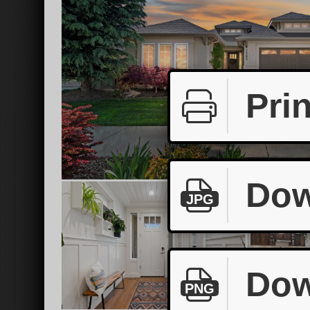
Prin
Dow
JPG
Dow
PNG