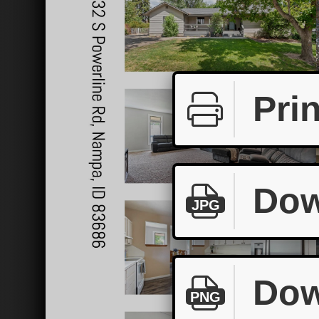
Prin
Dow
JPG
Dow
PNG