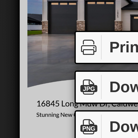
Prin
Dow
JPG
Dow
PNG