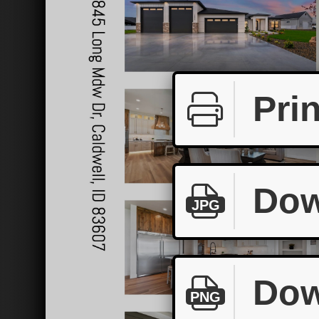
Prin
Dow
JPG
Dow
PNG