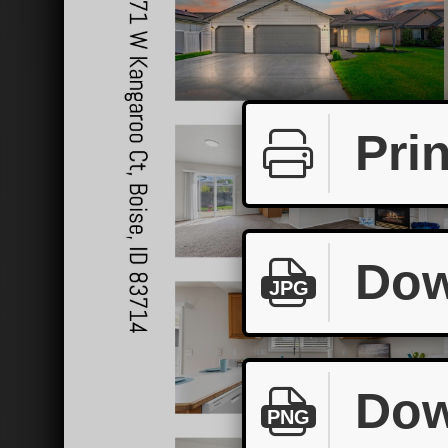
Prin
Dow
JPG
Dow
PNG