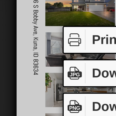
Prin
Dow
JPG
Dow
PNG