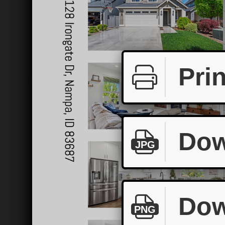
Prin
Dow
JPG
Dow
PNG