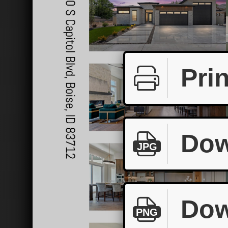
Prin
Dow
JPG
Dow
PNG